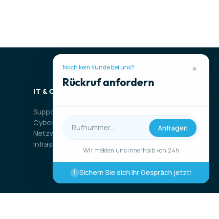
×
Noch kein Kunde bei uns?
Rückruf anfordern
n
IT & Cybersecurity
Entwicklung
Support
Software
Cybersecurity
Web-Entwicklung
Anfragen
Netzwerk &
Mobile-Entwicklung
Infrastruktur
Wir melden uns innerhalb von 24h
Sichern Sie sich Ihr Gespräch jetzt!
!