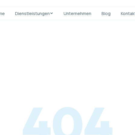
me
Dienstleistungen
Unternehmen
Blog
Kontak
IT & Cybersecurity
En
IT-Support
Softwa
Security & Firewall
Web-En
Netzwerk & Infrastruktur
App-En
404