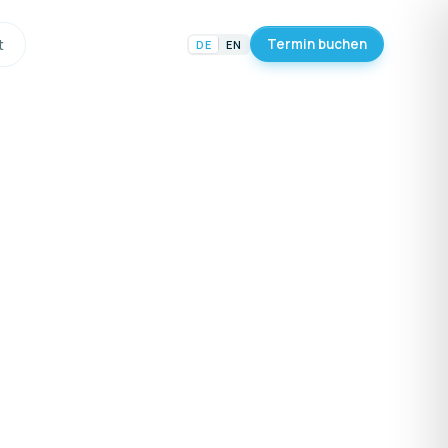
t
Termin buchen
DE
EN
twicklung
re-Entwicklung
twicklung
twicklung