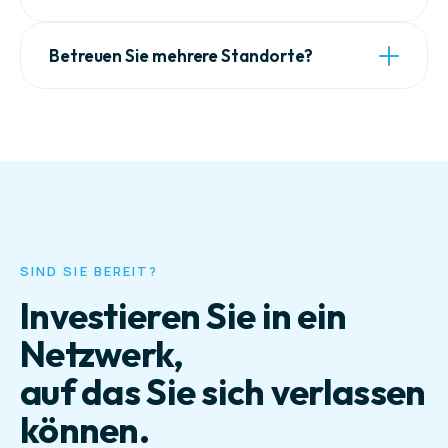
nicht nötig ist.
Gäste, Mitarbeitende und Server in getrennten
Betreuen Sie mehrere Standorte?
Netzwerken. Ein kompromittiertes Gerät kommt
nicht weiter.
Ja, per Site-to-Site VPN verbunden, zentral
verwaltet und remote anpassbar.
SIND SIE BEREIT?
Investieren Sie in ein
Netzwerk,
auf das Sie sich verlassen
können.