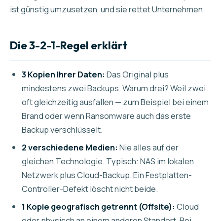
ist günstig umzusetzen, und sie rettet Unternehmen.
Die 3-2-1-Regel erklärt
3 Kopien Ihrer Daten:
Das Original plus
mindestens zwei Backups. Warum drei? Weil zwei
oft gleichzeitig ausfallen — zum Beispiel bei einem
Brand oder wenn Ransomware auch das erste
Backup verschlüsselt.
2 verschiedene Medien:
Nie alles auf der
gleichen Technologie. Typisch: NAS im lokalen
Netzwerk plus Cloud-Backup. Ein Festplatten-
Controller-Defekt löscht nicht beide.
1 Kopie geografisch getrennt (Offsite):
Cloud
oder physisch an einem anderen Standort. Bei